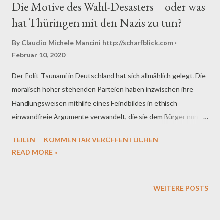
Die Motive des Wahl-Desasters – oder was
hat Thüringen mit den Nazis zu tun?
By Claudio Michele Mancini
http://scharfblick.com
Februar 10, 2020
Der Polit-Tsunami in Deutschland hat sich allmählich gelegt. Die
moralisch höher stehenden Parteien haben inzwischen ihre
Handlungsweisen mithilfe eines Feindbildes in ethisch
einwandfreie Argumente verwandelt, die sie dem Bürger nun in
semantisch unbedenklichen Floskeln zum Fraß vorwerfen, damit
TEILEN
KOMMENTAR VERÖFFENTLICHEN
er sie glauben möge. Allerdings ist noch nicht klar, wer das
READ MORE »
lupenreinere Anrecht auf eine unübertreffliche Moral für sich in
Anspruch nehmen kann. Da bedarf es noch allerhand
Formulierungsarbeit in den Parteizentralen, bis eine optimale
WEITERE POSTS
Begründung für die Richtigkeit des politischen Handelns in
Thüringen gefunden wird. Wir wissen es doch alle, wie ein Hund