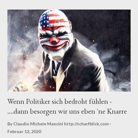
musste ausreichen. Eigentlich wollte er ja noch ein paar Jahre in
Brüssel machen, zumal er sich in ein hoch alimentiertes Habitat
eingerichtet hatte, in der er einerseits fast vier Jahrzehnte lang
seiner wohligen Tachinose frönen konnte und das andererseits
exakt seinem ausgeprägten Ruhe- Schlaf- und Völlereibedarf
entsprach. Nahezu jeder, der die Vita dieses evolutionären
Sonderfalls nachliest, fragt sich, wie er zu seinem Job im
Parlament, zu seinen Ämtern und Titeln kam. Als Rundfun...
Wenn Politiker sich bedroht fühlen -
….dann besorgen wir uns eben `ne Knarre
By Claudio Michele Mancini
http://scharfblick.com
Februar 12, 2020