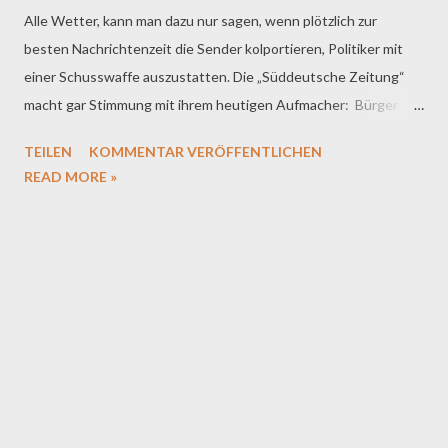
Alle Wetter, kann man dazu nur sagen, wenn plötzlich zur
besten Nachrichtenzeit die Sender kolportieren, Politiker mit
einer Schusswaffe auszustatten. Die „Süddeutsche Zeitung“
macht gar Stimmung mit ihrem heutigen Aufmacher: Bürger
und Bürgerinnen demonstrieren für den Schutz von Christoph
TEILEN
KOMMENTAR VERÖFFENTLICHEN
Landscheidt, Bürgermeisters von Kamp-Lintfort. Und der
READ MORE »
reagiert prompt und medienwirksam, weiß er doch, das ein
bisschen PR nicht schaden kann. Jetzt will er den großen
Waffenschein beantragen und sich eine Wumme zulegen. Tja,
die Welt ist gefährlich geworden, besonders in Kamp Lintfort.
Das kann ja heiter werden, in unserem Land. Prompt wurden im
Morgenmagazin „MoMa“ zwei Experten in ein Diskussions-Duell
geschickt, die das Für und Wider von bewaffneten Politikern
erörtern sollten. Professor Christian Pfeiffer – der mit den drei
„eff‘s“ im Namen – er vertrat die Ansicht, dass Politiker ohne
ausreichenden Personenschutz mit einer Knarre durch die