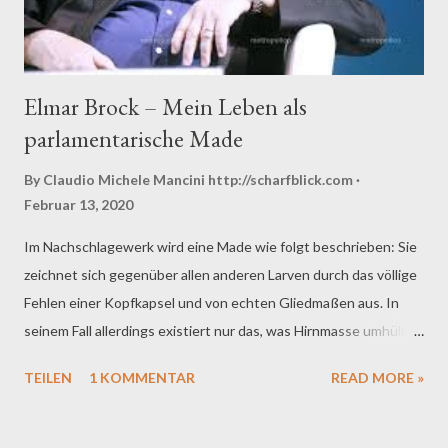
Elmar Brock – Mein Leben als
parlamentarische Made
By Claudio Michele Mancini
http://scharfblick.com
Februar 13, 2020
Im Nachschlagewerk wird eine Made wie folgt beschrieben: Sie
zeichnet sich gegenüber allen anderen Larven durch das völlige
Fehlen einer Kopfkapsel und von echten Gliedmaßen aus. In
seinem Fall allerdings existiert nur das, was Hirnmasse umhüllt,
der Inhalt fehlt. Das Synonym für solche Lebensformen heißt
TEILEN
1 KOMMENTAR
READ MORE »
Elmar Brok, vierzig Jahre Mitglied des europäischen Parlaments
und, wie es sich für einen ordentlichen Politiker wie ihn gehört,
ohne Berufsausbildung. Die Intelligenz, soweit vorhanden,