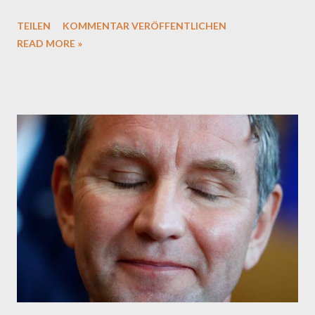
nicht räumen. Das zumindest stand fest. Blinde, Taube,
TEILEN
KOMMENTAR VERÖFFENTLICHEN
Gehbehinderte und kognitiv Benachteiligte stürzten sich in den
READ MORE »
so gefürchteten Thüringer Mehrkampf. Auch ein paar
Amputierte und Lahme waren dabei. Selbst die Mannschaft der
zu allem entschlossenen Grünen, die wegen des versauten
Klimas in Erfurt aus Protest in sportlich designten Müllsäcken
erschienen, rechneten sich Chancen für einen der vorderen
Plätze aus. Während die Sehbehinderten mit den schwarzen
Armbinden beim Hindernislauf im Zick-Zack-Kurs über die
Aschebahn irrten, verpassten die Roten wegen ihres
Hörschadens den Startschuss. Immerhin, wenigstens die grüne
Truppe konnten trotz ihres verminderten Denkhorizont einige
Vorschusslorbeeren einheimsen. In euphorisierter St...