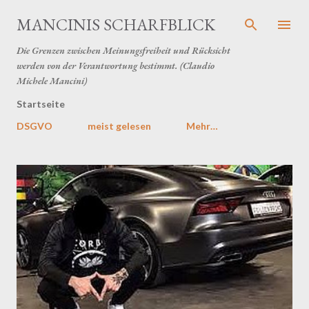
Direkt zum Hauptbereich
MANCINIS SCHARFBLICK
Die Grenzen zwischen Meinungsfreiheit und Rücksicht
werden von der Verantwortung bestimmt. (Claudio
Michele Mancini)
Startseite
DSGVO
meist gelesen
Mehr…
P
o
s
t
s