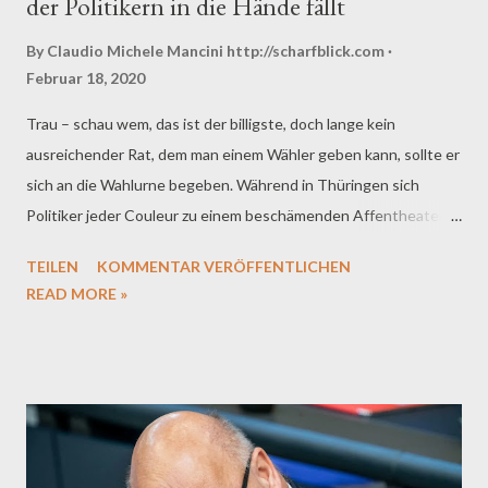
der Politikern in die Hände fällt
By Claudio Michele Mancini
http://scharfblick.com
Februar 18, 2020
Trau – schau wem, das ist der billigste, doch lange kein
ausreichender Rat, dem man einem Wähler geben kann, sollte er
sich an die Wahlurne begeben. Während in Thüringen sich
Politiker jeder Couleur zu einem beschämenden Affentheater
eingefunden haben, um sich mit allen taktischen und
TEILEN
KOMMENTAR VERÖFFENTLICHEN
hinterfotzigen Winkelzügen gegenseitig zu blockieren, wendet
READ MORE »
man sich angeekelt ab, angesichts der amoralischen Kloake, in
der sich so einige Politiker schamlos suhlen . Unvergessen Mario
Pecher, ehemaliger Geschäftsführer des SPD-Unterbezirkes
Aue/Zwickau und heutiges Mitglied des Kreistages, der mithilfe
seiner Ehefrau Kerstin Nicolaus, CDU-Abgeordnete im
sächsischen Landtag, seine 73-jährige Mutter und seinen knapp