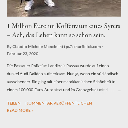
1 Million Euro im Kofferraum eines Syrers
– Ach, das Leben kann so schön sein.
By Claudio Michele Mancini
http://scharfblick.com
Februar 23, 2020
Die Passauer Polizei im Landkreis Passau wurde auf einen
dunkel Audi-Boliden aufmerksam. Nun ja, wenn ein südländisch
aussehender Jüngling mit einer marokkanischen Schönheit in
einem 100.000-Euro-Auto sitzt und im Grenzgebiet mit 4
Auspuff-Endrohren durch die Landschaft bläst, darf die Polizei
TEILEN
KOMMENTAR VERÖFFENTLICHEN
schon mal nachfragen, was es mit dem Pärchen auf sich hat.
READ MORE »
Wen wunderts, wenn die Polizei im Rahmen einer
Routinekontrolle im Kofferraum 1,1 Millionen Bargeld findet.