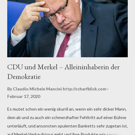
80-jährigen Vater aus einem seiner Häuser und deren
Gaststätte zwangsräumen ließ. Das Lokal war Einnahmequelle
und Existenz der zwei Alten. Der Rauswurf war an Dramatik
kaum zu überbieten. Zwei Dutzend schwer bewaffneter
Polizisten rückten an, setzen zunächst mit ein...
CDU und Merkel – Alleininhaberin der
Demokratie
By Claudio Michele Mancini
http://scharfblick.com
Februar 17, 2020
Es mutet schon ein wenig skurril an, wenn ein sehr dicker Mann,
dem ab und zu auch ein schmerzhafter Fehltritt auf einer Bühne
unterläuft, und ansonsten opulenten Banketts sehr zugetan ist,
auf Merkel-Verkaufstour geht und ihre Produkte wie saures Bier